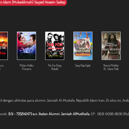
 Islam (Mukaddimah) Sayyed Hossein Sadeqi
cus
Malam Ketika
The Fox (Sang
Sang Raja Gajah
Narasi Mukhtar
e
Purnama
Rubah)
(1) : Istana Putih
it dengan aktivitas para alumni Jamiah Al-Mustafa, Republik Islam Iran. Di situs ini, A
norek:
BSI - 7252142473 a.n. Ikatan Alumni Jamiah AlMusthafa,
CP: 0831-9098-8836 (Riz