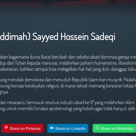
ddimah) Sayyed Hossein Sadeqi
skan bagaimana dunia Barat berubah dari sebelas abad dominasi gereja m
idup dari Tuhan kepada manusia, melahirkan paham humanisme, liberalism
benaran, bahkan sampai bisa melegalkan hal-hal yang dulu dianggap tabu
, yang menolak demokrasi dan menuduh Republik Islam Iran musyrik. Padaha
usung konsep kerakyatan religius, di mana rakyat memang berperan tetap
gnya.
renaisans, termasuk revolusi industri abad ke-17 yang melahirkan iklim
ang untuk memiliki fondasi epistemologi yang kokoh agar tidak hanyut oleh
Share on Pinterest
Share on LinkedIn
Share on WhatsApp