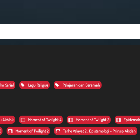
lm Serial
Lagu Religius
Pelajaran dan Ceramah
mu Akhlak
Moment of Twilight 4
Moment of Twilight 3
Epistemolog
3
Moment of Twilight 2
Tarhe Velayat 2 : Epistemologi - Prinsip Akidah