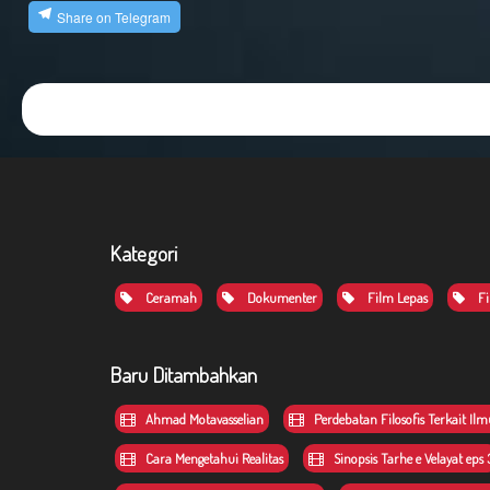
Share on Telegram
Kategori
Ceramah
Dokumenter
Film Lepas
Fi
Baru Ditambahkan
Ahmad Motavasselian
Perdebatan Filosofis Terkait Il
Cara Mengetahui Realitas
Sinopsis Tarhe e Velayat eps 