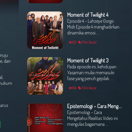
Moment of Twilight 4
Episode 4 – Lahzeye Gorgo
Mish Episode 4 menghadirkan
dinamika emosi ...
123
Film Serial
enuju
Moment of Twilight 3
e, dan
Pada episode ini, kehidupan
.
Yasaman mulai memasuki
l,
fase yang penuh gejolak. ...
i hukum
134
Film Serial
 arus
Epistemologi – Cara Mengetahui Realitas oleh : Sayyed Hossein Sadeqi
Epistemologi – Cara
Mengetahui Realitas Video ini
mengulas bagaimana ...