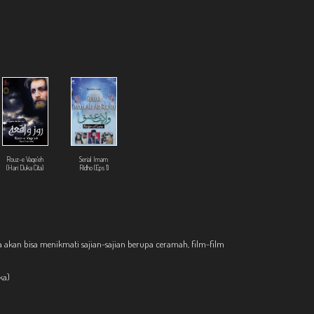
Rouz-e Vaqe'eh
Serial Imam
(Hari Duka Cita)
Ridho (Eps 1)
nda akan bisa menikmati sajian-sajian berupa ceramah, film-film
ka)