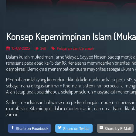
Konsep Kepemimpinan Islam (Muka
18-09-2025
246
Pelajaran dan Ceramah
Dalam kuliah mukadimah Tarhe Velayat, Sayyed Hosein Sadeqi menjela
renaisans pada abad ke-15 dan 16. Renaisans memindahkan orientasi h
demokrasi. Demokrasi menempatkan suara mayoritas sebagai ukuran ke
Perubahan inilah yang kemudian dikritik kelompok radikal seperti ISIS
sebagaimana ditegaskan Imam Khomeini, sistem Iran berbeda. Ia meng
Allah tetap tidak bisa dihapus, sekalipun seluruh masyarakat menentan
Sadeqi menekankan bahwa semua perkembangan modern ini berakar dari 
manufaktur. Kita hidup di dalam modernitas ini, dan umat Islam ditant
zaman.
Share on Facebook
Share on Twitter
Share by E-Mail