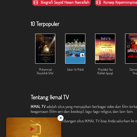
Biografi Sayyid Hasan Nasrallah
Konsep Kepemimpinan
10 Terpopuler
Muhammad
Salam Ya Mahdi
Mawkibul `Iba
Damas
Rasulullah SAW
(Kafilah Agung)
Tim
Tentang Ikmal TV
IKMAL TV
adalah situs yang menyajikan berbagai video dan film terka
keagamaan (film seri dan bioskop), lagu-lagu religius, dan lain-lain.
×
Donasi untuk pengembangan situs IKMAL TV bisa Anda salurkan ke 