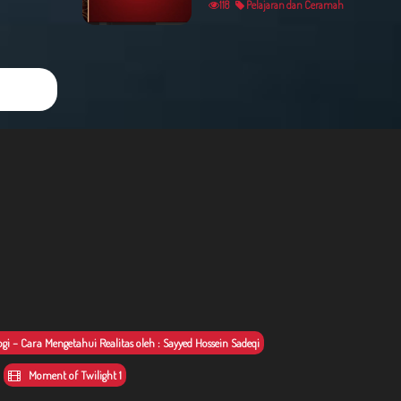
118
Pelajaran dan Ceramah
i – Cara Mengetahui Realitas oleh : Sayyed Hossein Sadeqi
Moment of Twilight 1