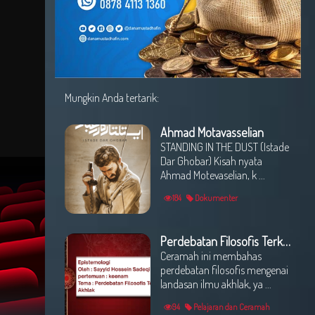
Mungkin Anda tertarik:
Ahmad Motavasselian
STANDING IN THE DUST (Istade
Dar Ghobar) Kisah nyata
Ahmad Motevaselian, k ...
184
Dokumenter
Perdebatan Filosofis Terkait Ilmu Akhlak
Ceramah ini membahas
perdebatan filosofis mengenai
landasan ilmu akhlak, ya ...
94
Pelajaran dan Ceramah