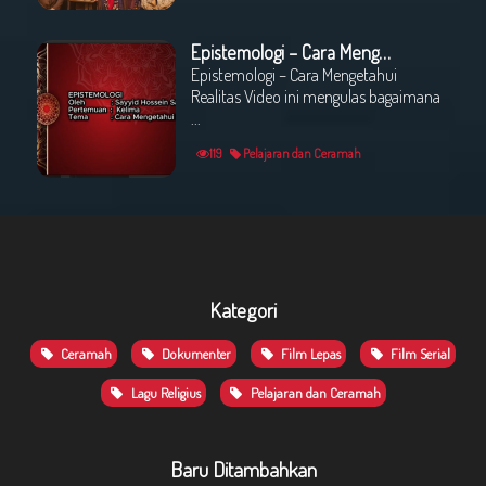
Epistemologi – Cara Mengetahui Realitas oleh : Sayyed Hossein Sadeqi
Epistemologi – Cara Mengetahui
Realitas Video ini mengulas bagaimana
...
119
Pelajaran dan Ceramah
Kategori
Ceramah
Dokumenter
Film Lepas
Film Serial
Lagu Religius
Pelajaran dan Ceramah
Baru Ditambahkan