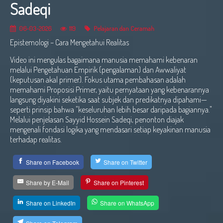
Sadeqi
06-03-2026
119
Pelajaran dan Ceramah
Epistemologi – Cara Mengetahui Realitas
Video ini mengulas bagaimana manusia memahami kebenaran
melalui Pengetahuan Empirik (pengalaman) dan Awwaliyat
(keputusan akal primer). Fokus utama pembahasan adalah
memahami Proposisi Primer, yaitu pernyataan yang kebenarannya
langsung diyakini seketika saat subjek dan predikatnya dipahami—
seperti prinsip bahwa "keseluruhan lebih besar daripada bagiannya."
Melalui penjelasan Sayyid Hossein Sadeqi, penonton diajak
mengenali fondasi logika yang mendasari setiap keyakinan manusia
terhadap realitas.
Share on Facebook
Share on Twitter
Share by E-Mail
Share on Pinterest
Share on LinkedIn
Share on WhatsApp