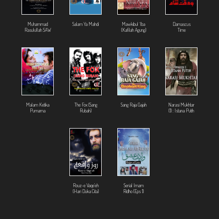
Muhammad
Salam Ya Mahdi
Mawkibul `Iba
Damascus
Rasulullah SAW
(Kafilah Agung)
Time
Malam Ketika
The Fox (Sang
Sang Raja Gajah
Narasi Mukhtar
Purnama
Rubah)
(1) : Istana Putih
Rouz-e Vaqe'eh
Serial Imam
(Hari Duka Cita)
Ridho (Eps 1)