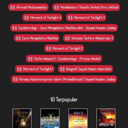
Ahmad Motavasselian
Perdebatan Filosofis Terkait Ilmu Akhlak
Moment of Twilight 4
Moment of Twilight 3
Epistemologi – Cara Mengetahui Realitas oleh : Sayyed Hossein Sadeqi
Cara Mengetahui Realitas
Sinopsis Tarhe e Velayat eps 3
Moment of Twilight 2
Tarhe Velayat 2 : Epistemologi - Prinsip Akidah
Moment of Twilight 1
Biografi Sayyid Hasan Nasrallah
Konsep Kepemimpinan Islam (Mukaddimah) Sayyed Hossein Sadeqi
10 Terpopuler