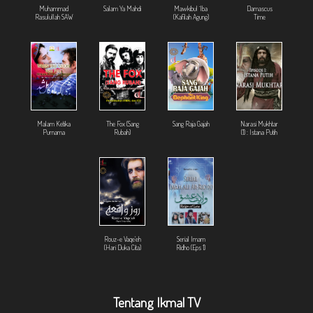
Muhammad
Salam Ya Mahdi
Mawkibul `Iba
Damascus
Rasulullah SAW
(Kafilah Agung)
Time
Malam Ketika
The Fox (Sang
Sang Raja Gajah
Narasi Mukhtar
Purnama
Rubah)
(1) : Istana Putih
Rouz-e Vaqe'eh
Serial Imam
(Hari Duka Cita)
Ridho (Eps 1)
Tentang Ikmal TV