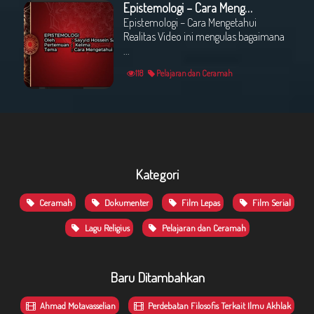
Epistemologi – Cara Mengetahui Realitas oleh : Sayyed Hossein Sadeqi
Epistemologi – Cara Mengetahui
Realitas Video ini mengulas bagaimana
...
118
Pelajaran dan Ceramah
Kategori
Ceramah
Dokumenter
Film Lepas
Film Serial
Lagu Religius
Pelajaran dan Ceramah
Baru Ditambahkan
Ahmad Motavasselian
Perdebatan Filosofis Terkait Ilmu Akhlak