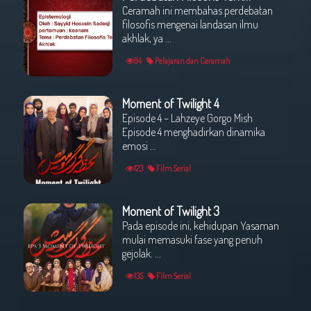
Ceramah ini membahas perdebatan
filosofis mengenai landasan ilmu
akhlak, ya ...
94
Pelajaran dan Ceramah
Moment of Twilight 4
Episode 4 – Lahzeye Gorgo Mish
Episode 4 menghadirkan dinamika
emosi ...
123
Film Serial
Moment of Twilight 3
Pada episode ini, kehidupan Yasaman
mulai memasuki fase yang penuh
gejolak. ...
135
Film Serial