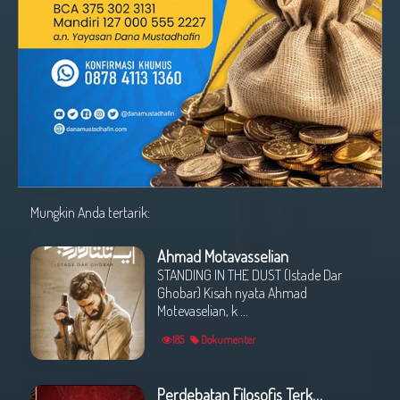
Mungkin Anda tertarik:
Ahmad Motavasselian
STANDING IN THE DUST (Istade Dar
Ghobar) Kisah nyata Ahmad
Motevaselian, k ...
185
Dokumenter
Perdebatan Filosofis Terkait Ilmu Akhlak