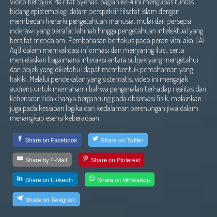
Video bertajuk Ma'rifat Syenasi bagian ke-4 ini mengupas tuntas
bidang epistemologi dalam perspektif filsafat Islam dengan
membedah hierarki pengetahuan manusia, mulai dari persepsi
inderawi yang bersifat lahiriah hingga pengetahuan intelektual yang
bersifat mendalam. Pembahasan berfokus pada peran vital akal (Al-
Aql) dalam memvalidasi informasi dan menyaring ilusi, serta
menjelaskan bagaimana interaksi antara subjek yang mengetahui
dan objek yang diketahui dapat membentuk pemahaman yang
hakiki. Melalui pendekatan yang sistematis, video ini mengajak
audiens untuk memahami bahwa pengenalan terhadap realitas dan
kebenaran tidak hanya bergantung pada observasi fisik, melainkan
juga pada kesiapan logika dan kedalaman perenungan jiwa dalam
menangkap esensi keberadaan.
Share on Facebook
Share on Twitter
Share by E-Mail
Share on Pinterest
Share on LinkedIn
Share on WhatsApp
Share on Telegram