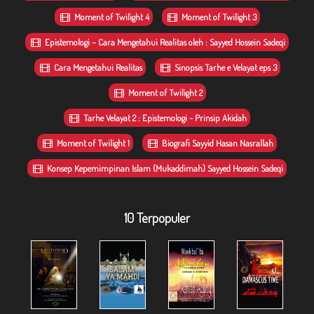
Moment of Twilight 4
Moment of Twilight 3
Epistemologi – Cara Mengetahui Realitas oleh : Sayyed Hossein Sadeqi
Cara Mengetahui Realitas
Sinopsis Tarhe e Velayat eps 3
Moment of Twilight 2
Tarhe Velayat 2 : Epistemologi - Prinsip Akidah
Moment of Twilight 1
Biografi Sayyid Hasan Nasrallah
Konsep Kepemimpinan Islam (Mukaddimah) Sayyed Hossein Sadeqi
10 Terpopuler