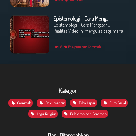
Epistemologi – Cara Mengetahui Realitas oleh : Sayyed Hossein Sadeqi
Epistemologi – Cara Mengetahui
Realitas Video ini mengulas bagaimana
...
119
Pelajaran dan Ceramah
Kategori
Ceramah
Dokumenter
Film Lepas
Film Serial
Lagu Religius
Pelajaran dan Ceramah
Baru Ditambahkan