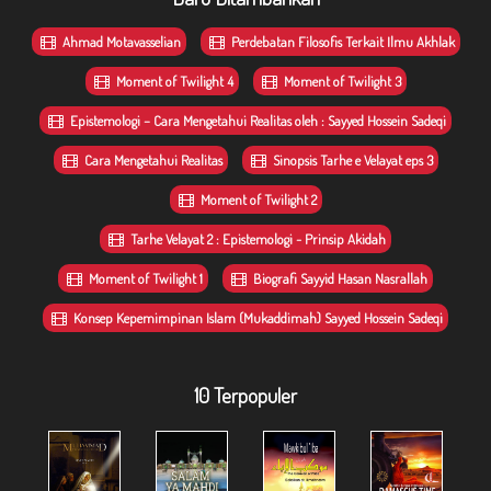
Ahmad Motavasselian
Perdebatan Filosofis Terkait Ilmu Akhlak
Moment of Twilight 4
Moment of Twilight 3
Epistemologi – Cara Mengetahui Realitas oleh : Sayyed Hossein Sadeqi
Cara Mengetahui Realitas
Sinopsis Tarhe e Velayat eps 3
Moment of Twilight 2
Tarhe Velayat 2 : Epistemologi - Prinsip Akidah
Moment of Twilight 1
Biografi Sayyid Hasan Nasrallah
Konsep Kepemimpinan Islam (Mukaddimah) Sayyed Hossein Sadeqi
10 Terpopuler