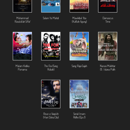
Muhammad
Salam Ya Mahdi
Mawkibul `Iba
Damascus
Rasulullah SAW
(Kafilah Agung)
Time
Malam Ketika
The Fox (Sang
Sang Raja Gajah
Narasi Mukhtar
Purnama
Rubah)
(1) : Istana Putih
Rouz-e Vaqe'eh
Serial Imam
(Hari Duka Cita)
Ridho (Eps 1)