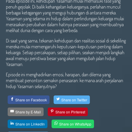
Pada episode ini, kehidupan Yasaman mulai memasuki fase yang
penuh gejolak. Di balik kehangatan keluarganya, perlahan muncul
berbagai ketegangan yang menguji hubungan di antara mereka.
Yasaman yang selama ini hidup dalam perlindungan keluarga mulai
merasakan perubahan dalam hatinya perasaan yang membuatnya
melihat dunia dengan cara yang berbeda.
Di saat yang sama, tekanan kehidupan dan realitas sosial di sekeliling
mereka mulai memengaruhi keputusan-keputusan penting dalam
keluarga. Setiap percakapan, setiap pilihan, seakan menjadi langkah
awal menuju peristiwa besar yang akan mengubah jalan hidup
Yasaman.
Episode ini menghadirkan emosi, harapan, dan dilema yang
membuat penonton semakin penasaran: ke mana arah perjalanan
hidup Yasaman selanjutnya?
Share on Facebook
Share on Twitter
Share by E-Mail
Share on Pinterest
Share on LinkedIn
Share on WhatsApp