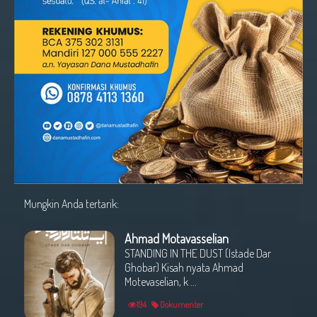
Mungkin Anda tertarik:
Ahmad Motavasselian
STANDING IN THE DUST (Istade Dar
Ghobar) Kisah nyata Ahmad
Motevaselian, k ...
194
Dokumenter